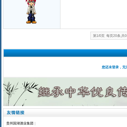
第1/0页 每页20条,共
您还未登录，无
贵州国湖酒业集团
|