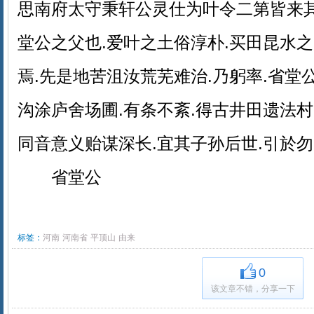
思南府太守秉轩公灵仕为叶令二第皆来其
堂公之父也.爱叶之土俗淳朴.买田昆水之
焉.先是地苦沮汝荒芜难治.乃躬率.省堂
沟涂庐舍场圃.有条不紊.得古井田遗法
同音意义贻谋深长.宜其子孙后世.引於勿
省堂公
标签：
河南
河南省
平顶山
由来
0
该文章不错，分享一下