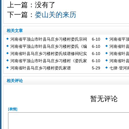
上一篇：没有了
下一篇：
娄山关的来历
相关文章
河南省平顶山市叶县马庄乡习楼村娄氏宗祠
6-10
河南省平
楹联
说》
河南省平顶山市叶县马庄乡习楼村娄氏《编
6-10
河南省叶县
名说》
石碑记载
河南省叶县马庄乡习楼村娄氏续谱修祠纪实
6-10
河南省叶
河南省平顶山市叶县马庄乡习楼村《娄氏家
6-10
河南省叶
谱--序》
河南省叶县马庄乡习楼村娄氏家谱
5-29
七律·登河
相关评论
暂无评论
[表情]