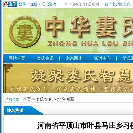
登录
/
注册
/
忘记密码
2026年8月6日 星期四
距『七夕情人节』
网站首页
娄氏资讯
宗亲团体
家谱中心
娄氏
首页
>
娄氏文化
>
地名溯源
当前位置：
地名溯源
河南省平顶山市叶县马庄乡习楼