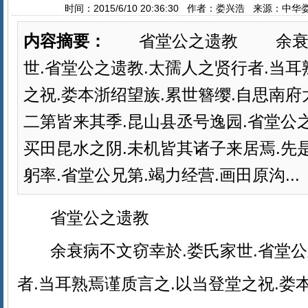
时间：2015/6/10 20:36:30 作者：娄兴浩 来源：中
内容摘要：
省堂公之遗教 余衰病
世.省堂公之遗教.太孺人之贤行者.当耳
之祝.娄本浙绍望族.累世簪缨.自思南
二第皆来其季.昆山县丞号逸园.省堂公之
买田昆水之阴.未机皆其诸子来居焉.先
躬率.省堂公兄第.竭力经营.画田原沟...
省堂公之遗教
余衰病不文窃幸於.娄氏家世.省堂公
者.当耳熟焉谨质言之.以当登堂之祝.娄