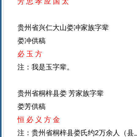
芳 忠 孝 应 国 太
贵州省兴仁大山娄冲家族字辈
娄冲供稿
必 玉 方
注：我是玉字辈。
贵州省桐梓县娄 芳家族字辈
娄芳供稿
恒 必 义 方 金
注：贵州省桐梓县娄氏约2万余人（县