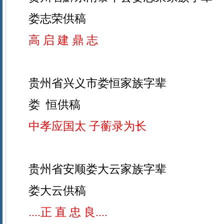
娄志荣供稿
高 启 建 鼎 志
贵州省兴义市娄恒家族字辈
娄 恒供稿
中孝应国太 子蘅录为长
贵州省安顺娄大云家族字辈
娄大云供稿
....正 直 忠 良....