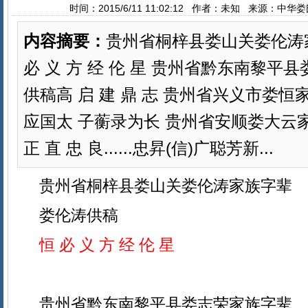
时间：2015/6/11 11:02:12 作者：未知 来源：中
内容摘要：
贵州省桐梓县娄山关娄伦涛
必 义 方 经 伦 星 贵州省黔东南黎平
供稿高 启 建 鼎 志 贵州省兴义市娄
应国太 子蘅录为长 贵州省安顺娄大云家族
正 直 忠 良......忠昇(信)广聪芳新...
贵州省桐梓县娄山关娄伦涛家族字辈
娄伦涛供稿
恒 必 义 方 经 伦 星
贵州省黔东南黎平县娄志荣家族字辈