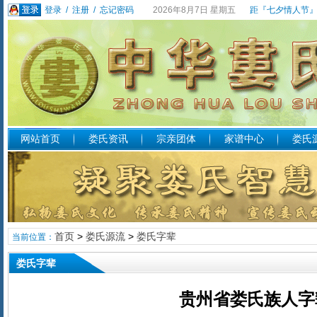
登录
/
注册
/
忘记密码
2026年8月7日 星期五
距『七夕情人节』
网站首页
娄氏资讯
宗亲团体
家谱中心
娄氏
首页
>
娄氏源流
>
娄氏字辈
当前位置：
娄氏字辈
贵州省娄氏族人字