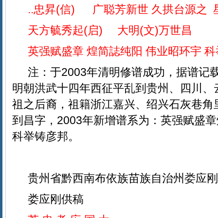
..忠昇(信) 广聪芳新世 久拱台源之
天方毓秀起(启) 大明(文)万世昌
英强赋盛章 煌简誌纯阳 伟业昭环宇 
注：于2003年清明修谱成功，据谱记
明朝洪武十四年西征平乱到
贵州、四川、
祖之后裔，祖籍浙江嘉兴、绍兴石灰巷角
到昌字，2003年新增谱系为：英强赋盛章
科举铸
彦
邦。
贵州省黔西南布依族苗族自治州娄应刚
娄应刚供稿