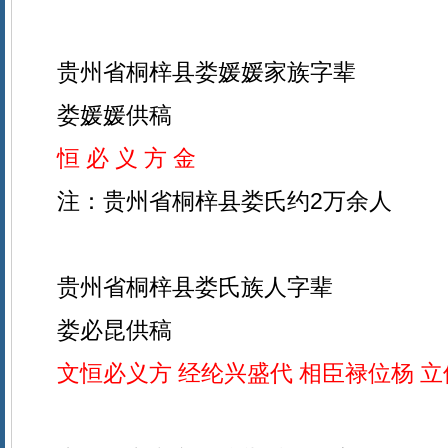
贵州省桐梓县娄媛媛家族字辈
娄媛媛供稿
恒 必 义 方 金
注：贵州省桐梓县娄氏约2万余人
贵州省桐梓县娄氏族人字辈
娄必昆供稿
文恒必义方 经纶兴盛代 相臣禄位杨 