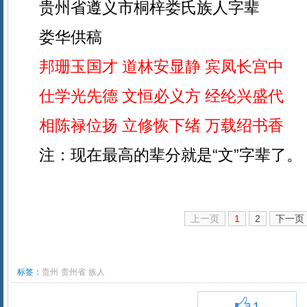
贵州省遵义市桐梓娄氏族人字辈
娄华供稿
邦珊玉国才 道林安显静 宾凤长宫中
仕学光先德 文恒必义方 经纶兴盛代
相陈禄位扬 立修恢下绪 万载绍书香
注：现在最高的辈分就是“文”字辈了。
上一页
1
2
下一页
标签：
贵州
贵州省
族人
1