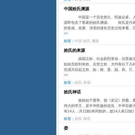
中国姓氏渊源
中国是一个历史悠久、民族众多、人数
源即包含了客家的姓氏渊源。 姓氏是代表
的形成、发展、演变的漫长历史过程来看，它
>>
标签：
中国
姓氏
渊源
姓氏的来源
战国之际，社会剧烈变动，旧贵族没落
始由无姓到有姓。后世之姓，大约有以下几
也成为后起之姓，如：姬、姜、姒、风、己、
>>
标签：
姓氏
来源
姓氏神话
姬姓始于黄帝。据《史记》所载，黄帝
伟大的帝王，是中华民族的祖先，中华百家
有14人，共12姓(有同姓的，故14人有12
标签：
姓氏
神话
娄