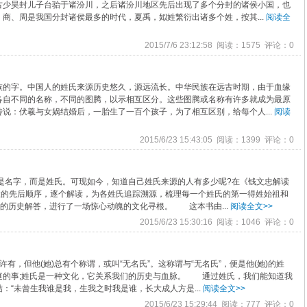
少昊封儿子台骀于诸汾川，之后诸汾川地区先后出现了多个分封的诸侯小国，也
商、周是我国分封诸侯最多的时代，夏禹，姒姓繁衍出诸多个姓，按其...
阅读全
2015/7/6 23:12:58 阅读：1575 评论：0
字。中国人的姓氏来源历史悠久，源远流长。中华民族在远古时期，由于血缘
各自不同的名称，不同的图腾，以示相互区分。这些图腾或名称有许多就成为最原
说：伏羲与女娲结婚后，一胎生了一百个孩子，为了相互区别，给每个人...
阅读
2015/6/23 15:43:05 阅读：1399 评论：0
是名字，而是姓氏。可现如今，知道自己姓氏来源的人有多少呢?在《钱文忠解读
姓的先后顺序，逐个解读，为各姓氏追踪溯源，梳理每一个姓氏的第一得姓始祖和
”的历史解答，进行了一场惊心动魄的文化寻根。 这本书由...
阅读全文>>
2015/6/23 15:30:16 阅读：1046 评论：0
，但他(她)总有个称谓，或叫“无名氏”。这称谓与“无名氏”，便是他(她)的姓
的事;姓氏是一种文化，它关系我们的历史与血脉。 通过姓氏，我们能知道我
：“未曾生我谁是我，生我之时我是谁，长大成人方是...
阅读全文>>
2015/6/23 15:29:44 阅读：777 评论：0