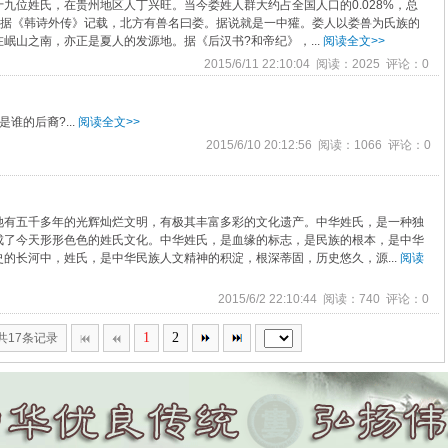
位姓氏，在贵州地区人丁兴旺。当今娄姓人群大约占全国人口的0.028%，总
《韩诗外传》记载，北方有兽名曰娄。据说就是一中獾。娄人以娄兽为氏族的
岷山之南，亦正是夏人的发源地。据《后汉书?和帝纪》，...
阅读全文>>
2015/6/11 22:10:04 阅读：2025 评论：0
谁的后裔?...
阅读全文>>
2015/6/10 20:12:56 阅读：1066 评论：0
她有五千多年的光辉灿烂文明，有极其丰富多彩的文化遗产。中华姓氏，是一种独
成了今天形形色色的姓氏文化。中华姓氏，是血缘的标志，是民族的根本，是中华
的长河中，姓氏，是中华民族人文精神的积淀，根深蒂固，历史悠久，源...
阅读
2015/6/2 22:10:44 阅读：740 评论：0
1
2
,共17条记录