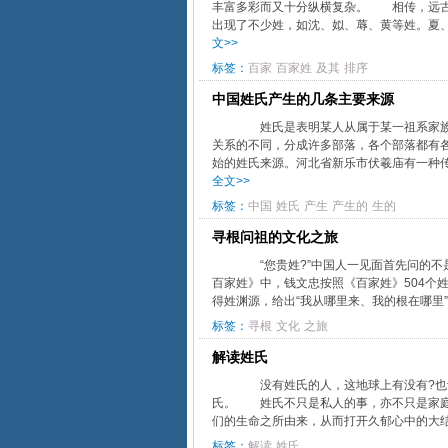
丰富多彩而又十分纵横复杂。 相传，远古
出现了不少姓，如沈、姒、蓐、黄等姓。夏、
文>>
标签：
百家
百家姓
及其
排序
中国姓氏产生的几条主要来源
姓氏是表明某人从属于某一祖系家族的
关系的不同，分成许多部落，各个部落都有
始的姓氏来源。河北省新乐市伏羲庙有一种传
全文>>
标签：
中国
姓氏
产生
产生的
生的
寻根问祖的文化之旅
“您贵姓?”中国人一见面首先问的不
百家姓》中，钱文忠按照《百家姓》504个
得姓渊源，给出“我从哪里来、我的根在哪里
标签：
寻根
文化
之旅
解读姓氏
没有姓氏的人，这地球上有没有?也许有
氏。 姓氏不只是私人的事，亦不只是家庭
们的生命之所由来，从而打开久郁心中的大结
标签：
解读
姓氏