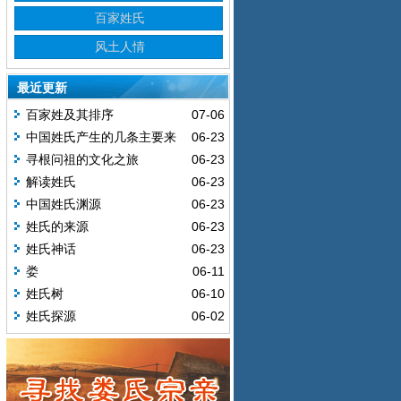
百家姓氏
风土人情
最近更新
百家姓及其排序
07-06
中国姓氏产生的几条主要来
06-23
源
寻根问祖的文化之旅
06-23
解读姓氏
06-23
中国姓氏渊源
06-23
姓氏的来源
06-23
姓氏神话
06-23
娄
06-11
姓氏树
06-10
姓氏探源
06-02