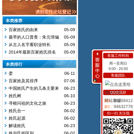
本类推荐
百家姓氏的由来
05-09
最早的人口普查：朱元璋编
05-09
制最早户口本
从古人名字看职业特长
05-09
2014年最新百家姓氏排名
05-09
客服工作时间
周一至周日
本类排行
9:00 - 20:00
娄
06-11
客服团队
百家姓及其排序
07-06
中国姓氏产生的几条主要来
06-23
QQ交流群
源
姓氏树
06-10
网站客服
96258412
群1：
寻根问祖的文化之旅
06-23
94632778
群2：
姓氏合一
06-02
扫一扫 关注我
姓氏起源
06-02
解读姓氏
06-23
姓与氏的区别
06-02