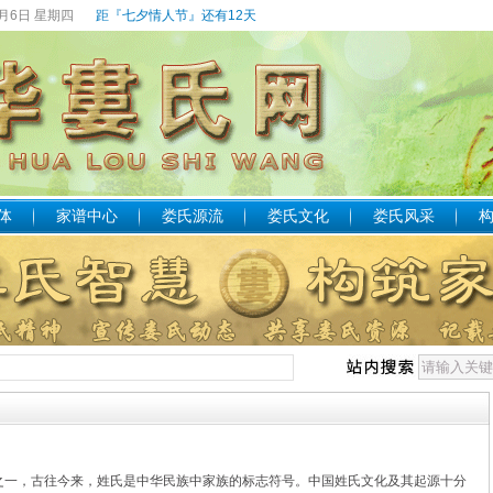
8月6日 星期四
距『七夕情人节』还有12天
体
家谱中心
娄氏源流
娄氏文化
娄氏风采
，古往今来，姓氏是中华民族中家族的标志符号。中国姓氏文化及其起源十分