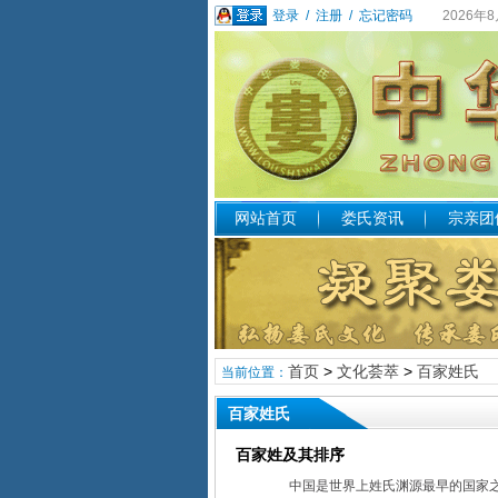
登录
/
注册
/
忘记密码
2026年
网站首页
娄氏资讯
宗亲团
首页
>
文化荟萃
>
百家姓氏
当前位置：
百家姓氏
百家姓及其排序
中国是世界上姓氏渊源最早的国家之一