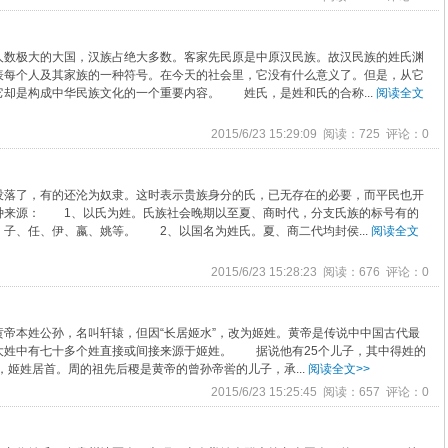
极大的大国，汉族占绝大多数。客家先民原是中原汉民族。故汉民族的姓氏渊
每个人及其家族的一种符号。在今天的社会里，它没有什么意义了。但是，从它
却是构成中华民族文化的一个重要内容。 姓氏，是姓和氏的合称...
阅读全文
2015/6/23 15:29:09 阅读：725 评论：0
了，有的还沦为奴隶。这时表示贵族身分的氏，已无存在的必要，而平民也开
种来源： 1、以氏为姓。氏族社会晚期以至夏、商时代，分支氏族的标号有的
子、任、伊、嬴、姚等。 2、以国名为姓氏。夏、商二代均封侯...
阅读全文
2015/6/23 15:28:23 阅读：676 评论：0
本姓公孙，名叫轩辕，但因“长居姬水”，改为姬姓。黄帝是传说中中国古代最
大姓中有七十多个姓直接或间接来源于姬姓。 据说他有25个儿子，其中得姓的
姓)，姬姓居首。周的祖先后稷是黄帝的曾孙帝喾的儿子，承...
阅读全文>>
2015/6/23 15:25:45 阅读：657 评论：0