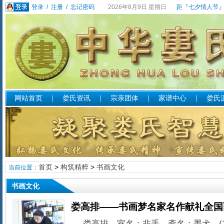
登录
/
注册
/
忘记密码
2026年8月9日 星期日
距『七夕情人节』
网站首页
娄氏资讯
宗亲团体
家谱中心
娄氏
首页
>
构筑精粹
>
书画文化
当前位置：
书画文化
娄高排——书画梦名家名作献礼全国
娄高排，室名：非手，斋名：墨犬。(1