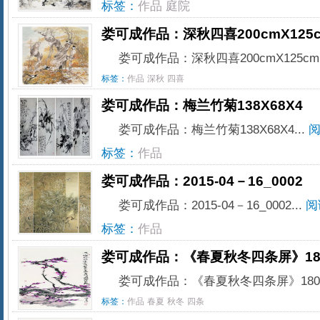
标签：
作品
庭院
娄可成作品：深秋四喜200cmX125
娄可成作品：深秋四喜200cmX125cm.
标签：
作品
深秋
四喜
娄可成作品：梅兰竹菊138X68X4
娄可成作品：梅兰竹菊138X68X4...
阅
标签：
作品
娄可成作品：2015-04－16_0002
娄可成作品：2015-04－16_0002...
阅
标签：
作品
娄可成作品：《春夏秋冬四条屏》180
娄可成作品：《春夏秋冬四条屏》180cmX
标签：
作品
春夏
秋冬
四条