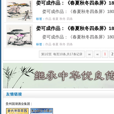
娄可成作品：《春夏秋冬四条屏》180
娄可成作品：《春夏秋冬四条屏》180cmX
标签：
作品
春夏
秋冬
四条
娄可成作品：《春夏秋冬四条屏》180
娄可成作品：《春夏秋冬四条屏》180cmX
标签：
作品
春夏
秋冬
四条
1
2
第1/2页 每页10条,共17条记录
贵州国湖酒业集团
|