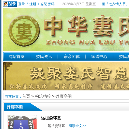
登录
/
注册
/
忘记密码
2026年8月7日 星期五
距『七夕情人节』
网站首页
娄氏资讯
宗亲团体
家谱中心
娄氏
首页
>
构筑精粹
>
碑廊亭阁
当前位置：
碑廊亭阁
远祖娄讳墓
远祖娄讳墓...
阅读全文>>