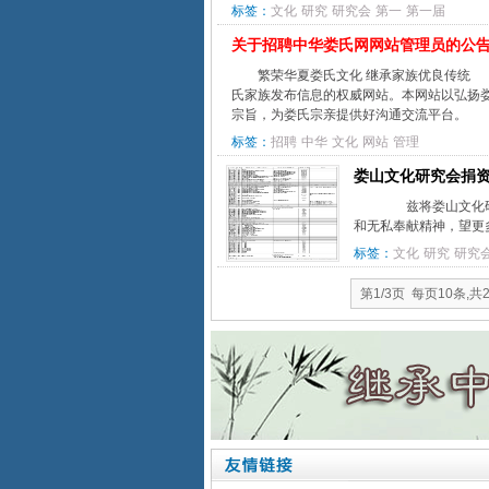
标签：
文化
研究
研究会
第一
第一届
关于招聘中华娄氏网网站管理员的公
繁荣华夏娄氏文化 继承家族优良传统 
氏家族发布信息的权威网站。本网站以弘扬
宗旨，为娄氏宗亲提供好沟通交流平台。 为
标签：
招聘
中华
文化
网站
管理
娄山文化研究会捐
兹将娄山文化研
和无私奉献精神，望更
标签：
文化
研究
研究
第1/3页 每页10条,共