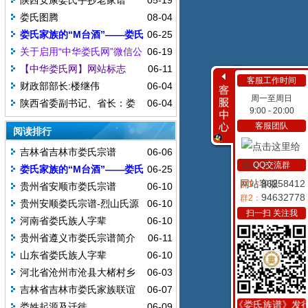
陕西安康娄氏手抄老家谱
05-19
娄氏图腾
08-04
娄氏家族的“M台酒”——娄氏
06-25
一家亲酒
关于启用“中华娄氏网”微信公
06-19
众平台的公告
【中华娄氏网】网站标志
06-11
客服工作时间
财政部部长:楼继伟
06-04
周一至周日
陕西省委副书记、省长：娄
06-04
9:00 - 20:00
勤俭
客服团队
阅读排行
吉林省吉林市娄氏宗谱
06-06
QQ交流群
娄氏家族的“M台酒”——娄氏
06-25
网站客服
96258412
一家亲酒
群1：
贵州省安顺市娄氏宗谱
06-10
94632778
群2：
贵州安顺娄氏宗谱-烈山氏源
06-10
扫一扫 关注我
流概述
河南省娄氏族人字辈
06-10
贵州省遵义市娄氏宗谱简介
06-11
山东省娄氏族人字辈
06-10
河北省沧州市沧县大楮村乡
06-03
娄氏家谱(次门第四册)
吉林省吉林市娄氏家族联谊
06-07
会代表照片
《娄氏族谱》发行中.
娄姓起源及迁徙
06-09