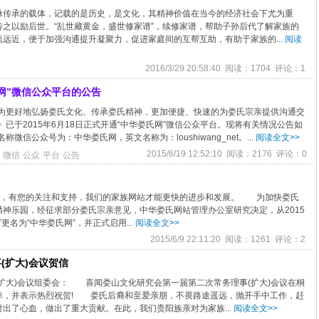
脉传承的载体，记载的是历史，是文化，其精神价值在当今的经济社会下尤为重
之以励后世。“乱世藏黄金，盛世修家谱”，续修家谱，帮助子孙后代了解家族的
远近，便于加强沟通提升凝聚力，促进家庭间的互帮互助，有助于家族的...
阅读
2016/3/29 20:58:40 阅读：1704 评论：1
网”微信公众平台的公告
为更好地弘扬娄氏文化、传承娄氏精神，更加便捷、快速的为娄氏宗亲提供沟通交
已于2015年6月18日正式开通“中华娄氏网”微信公众平台。现将有关情况公告如
微信公众号为：中华娄氏网，英文名称为：loushiwang_net。...
阅读全文>>
2015/6/19 12:52:10 阅读：2176 评论：0
微信
公众
平台
公告
关注，有您的关注和支持，我们的家族网站才能更快的进步和发展。 为加快娄氏
神乐园，经征求部分娄氏宗亲意见，中华娄氏网站管理办公室研究决定，从2015
更名为“中华娄氏网”，并正式启用...
阅读全文>>
2015/6/9 22:11:20 阅读：1261 评论：2
(扩大)会议贺信
扩大)会议组委会： 喜闻娄山文化研究会第一届第二次常务理事(扩大)会议在桐
幸，并表示热烈祝贺! 娄氏后裔和至爱亲朋，不畏路途遥远，抛开手中工作，赶
出了心血，做出了重大贡献。在此，我们贵阳族亲对为家族...
阅读全文>>