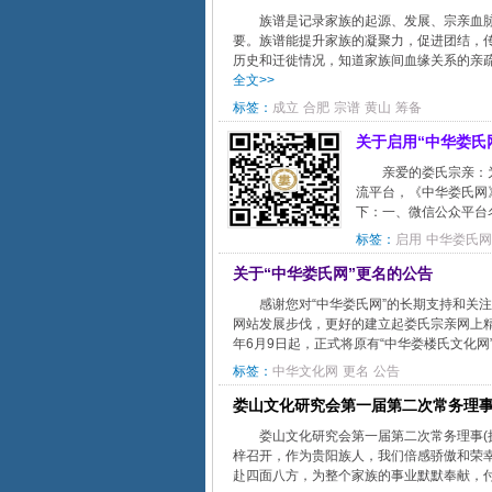
族谱是记录家族的起源、发展、宗亲血
要。族谱能提升家族的凝聚力，促进团结，传
历史和迁徙情况，知道家族间血缘关系的亲疏
全文>>
标签：
成立
合肥
宗谱
黄山
筹备
关于启用“中华娄氏
亲爱的娄氏宗亲：
流平台，《中华娄氏网》
下：一、微信公众平台名称
标签：
启用
中华娄氏网
关于“中华娄氏网”更名的公告
感谢您对“中华娄氏网”的长期支持和
网站发展步伐，更好的建立起娄氏宗亲网上精
年6月9日起，正式将原有“中华娄楼氏文化网”
标签：
中华文化网
更名
公告
娄山文化研究会第一届第二次常务理事
娄山文化研究会第一届第二次常务理事(
梓召开，作为贵阳族人，我们倍感骄傲和荣
赴四面八方，为整个家族的事业默默奉献，付