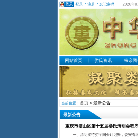
登录
/
注册
/
忘记密码
2026年
网站首页
娄氏资讯
宗亲团
首页
> 最新公告
当前位置：
最新公告
重庆市璧山区第十五届娄氏清明会程
一、清明接待娄宇国会计记账，娄安春