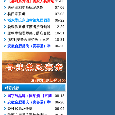
官方网站
【娄府系列酒】娄家人宴席送
11-03
礼接待的必备品
唐朝宰相娄师德纪念馆
07-06
娄氏宗系考
07-05
浙东娄氏东山村第九届圆谱
05-22
庆典仪式活动2017.04.15
娄勤俭要求江苏省所有领导
12-29
干部：从政廉为首 立世德在先
唐朝宰相娄师德，荫庇合肥
10-31
后裔，时隔93年再度修谱
[视频]安徽合肥娄氏（宽容
10-31
堂）宗谱二修颁谱庆典
安徽合肥娄氏（宽容堂）举
06-20
行迎谱暨二修一周年纪念活动
2017.6.18
精彩推荐
国字号品牌：国湖酒 【五湖
08-18
四海 国湖飘香】
安徽合肥娄氏（宽容堂）举
06-20
行迎谱暨二修一周年纪念活动
娄姓起源及迁徙
06-09
2017.6.18