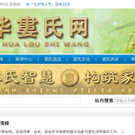
8月6日 星期四
距『七夕情人节』还有12天
体
家谱中心
娄氏源流
娄氏文化
娄氏风采
序安排
理事收钱。其他理事、会长、副会长等都要积极主动参与娄氏清明接待工作。二、