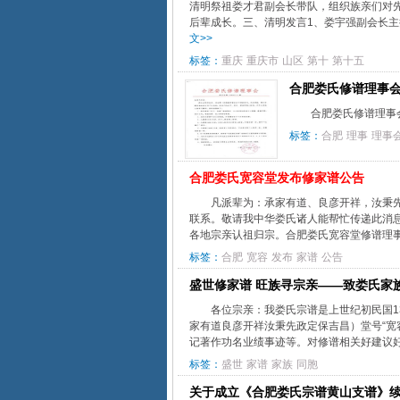
清明祭祖娄才君副会长带队，组织族亲们对
后辈成长。三、清明发言1、娄宇强副会长主
文>>
标签：
重庆
重庆市
山区
第十
第十五
合肥娄氏修谱理事会通
合肥娄氏修谱理事会
标签：
合肥
理事
理事
合肥娄氏宽容堂发布修家谱公告
凡派辈为：承家有道、良彦开祥，汝秉
联系。敬请我中华娄氏诸人能帮忙传递此消
各地宗亲认祖归宗。合肥娄氏宽容堂修谱理事会拜
标签：
合肥
宽容
发布
家谱
公告
盛世修家谱 旺族寻宗亲——致娄氏家
各位宗亲：我娄氏宗谱是上世纪初民国1
家有道良彦开祥汝秉先政定保吉昌）堂号“宽
记著作功名业绩事迹等。对修谱相关好建议好
标签：
盛世
家谱
家族
同胞
关于成立《合肥娄氏宗谱黄山支谱》