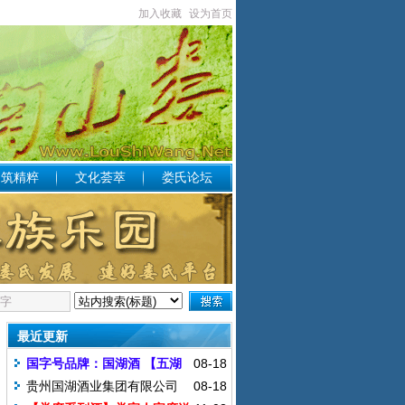
加入收藏
设为首页
构筑精粹
文化荟萃
娄氏论坛
最近更新
国字号品牌：国湖酒 【五湖
08-18
四海 国湖飘香】
贵州国湖酒业集团有限公司
08-18