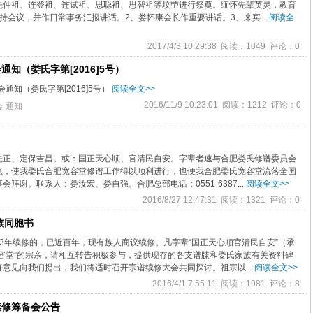
先仲祖、连登祖、连试祖、思聪祖、思智祖等坟茔进行祭奠。缅怀先辈英灵，教育
持会议，并作日常事务汇报讲话。2、娄怀康会长作重要讲话。3、来宾...
阅读全
2017/4/3 10:29:38 阅读：1049 评论：0
知（娄氏字第[2016]5号）
通知（娄氏字第[2016]5号）
阅读全文>>
2016/11/9 10:23:01 阅读：1212 评论：0
会
通知
先正、定保吉昌。或：国正天心顺、官清民自安。字辈者速与合肥娄氏修谱委员会
息，使我娄氏合肥宽容堂修谱工作得以顺利进行，也便我合肥娄氏宽容堂流落全国
谢。联系人：娄汝宏、娄自強。合肥总部电话：0551-6387...
阅读全文>>
2016/8/27 12:47:31 阅读：1321 评论：0
族同胞书
3年续修的，已近百年，现有族人商议续修。凡字辈“国正天心顺官清民自安”（承
容堂”的宗亲，请相互转告积极参与，提供现存的各支谱牒和娄氏家族有关资料碑
意见向我们提出，我们将适时召开宗谱续修大会共同探讨。祖宗以...
阅读全文>>
2016/4/1 7:55:11 阅读：1981 评论：8
续修筹备会公告